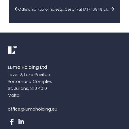
Odlewnia Kutno, należąca do Grupy Luma Automation, na MSPO 2025 w Kielcach
Certyfikat IATF 16949 dla Aludesign
Luma Holding Ltd
Level 2, Luxe Pavilion
Portomaso Complex
St. Julians, STJ 4010
Malta
office@lumaholding.eu