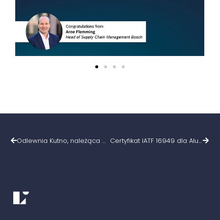
Odlewnia Kutno, należąca do Grupy Luma Automation, na MSPO 2025 w Kielcach
Certyfikat IATF 16949 dla Aludesign