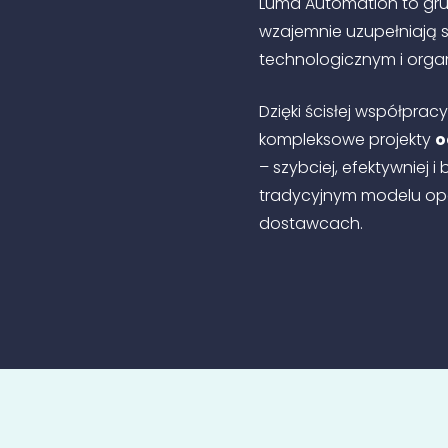
Luma Automation to grup
wzajemnie uzupełniają 
technologicznym i orga
Dzięki ścisłej współpra
kompleksowe projekty
o
– szybciej, efektywniej i
tradycyjnym modelu op
dostawcach.