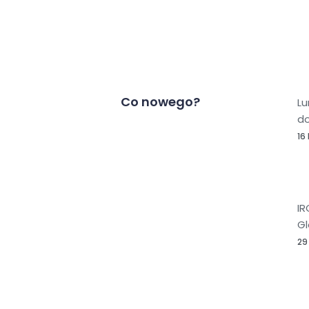
Co nowego?
L
do
16
IR
Gl
29