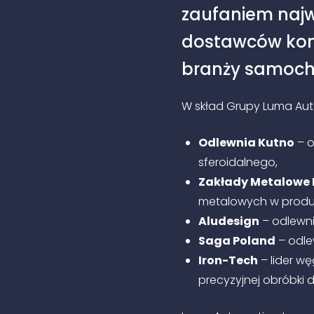
zaufaniem naj
dostawców ko
branży samoch
W skład Grupy Luma Au
Odlewnia Kutno
– o
sferoidalnego,
Zakłady Metalowe
metalowych w produkc
Aludesign
– odlewni
Saga Poland
– odle
Iron-Tech
– lider wę
precyzyjnej obróbki 