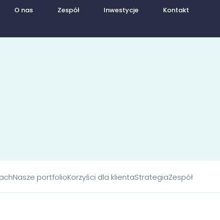
O nas
Zespół
Inwestycje
Kontakt
bach
Nasze portfolio
Korzyści dla klienta
Strategia
Zespół