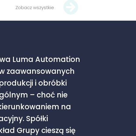
Zobacz wszystkie
owa Luma Automation
ię w zaawansowanych
rodukcji i obróbki
ególnym – choć nie
kierunkowaniem na
cyjny. Spółki
ład Grupy cieszą się