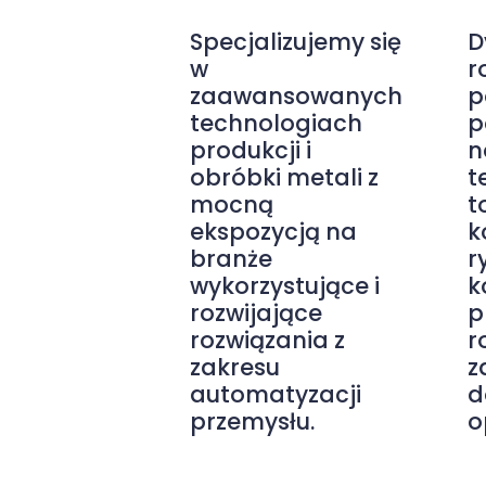
Specjalizujemy się
D
w
r
zaawansowanych
p
technologiach
p
produkcji i
n
obróbki metali z
t
mocną
t
ekspozycją na
k
branże
r
wykorzystujące i
k
rozwijające
p
rozwiązania z
r
zakresu
z
automatyzacji
d
przemysłu.
o