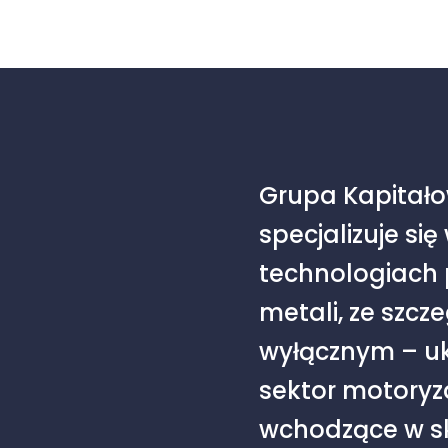
Grupa Kapitał
specjalizuje s
technologiach p
metali, ze szcz
wyłącznym – u
sektor motoryza
wchodzące w sk