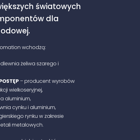
większych światowych
mponentów dla
odowej.
tomation wchodzą:
dlewnia żeliwa szarego i
 POSTĘP
– producent wyrobów
ji wielkoseryjnej,
a aluminium,
wnia cynku i aluminium,
gierskiego rynku w zakresie
detali metalowych.