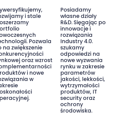
ywersyfikujemy,
Posiadamy
ozwijamy i stale
własne działy
oszerzamy
R&D. Sięgając po
ortfolio
innowacje i
owoczesnych
rozwiązania
echnologii. Pozwala
Industry 4.0.
o na zwiększenie
szukamy
onkurencyjności
odpowiedzi na
ynkowej oraz wzrost
nowe wyzwania
omplementarności
rynku w zakresie
roduktów i nowe
parametrów
ozwiązania w
jakości, lekkości,
akresie
wytrzymałości
oskonałości
produktów, IT
peracyjnej.
security oraz
ochrony
środowiska.