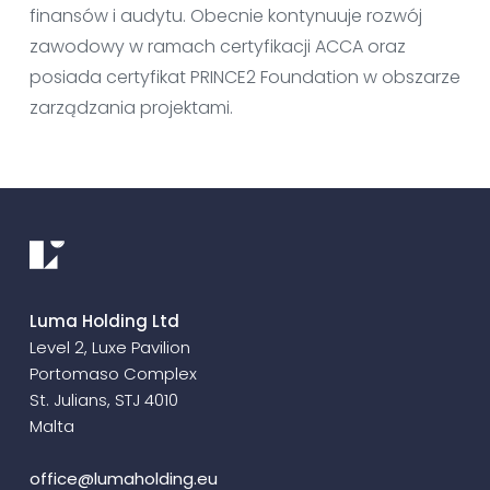
finansów i audytu. Obecnie kontynuuje rozwój
zawodowy w ramach certyfikacji ACCA oraz
posiada certyfikat PRINCE2 Foundation w obszarze
zarządzania projektami.
Luma Holding Ltd
Level 2, Luxe Pavilion
Portomaso Complex
St. Julians, STJ 4010
Malta
office@lumaholding.eu